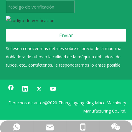
Enviar
Si desea conocer más detalles sobre el precio de la máquina
dobladora de tubos o la calidad de la máquina dobladora de
tubos, etc., contáctenos, le responderemos lo antes posible.
Derechos de autor
2020 Zhangjiagang King Macc Machinery

Manufacturing Co., ltd.
0086 13606222268
+86 15962359991
sales@gmacc.cn
15962359991