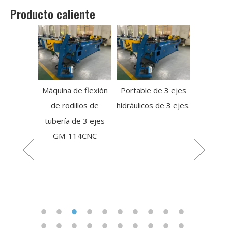
Producto caliente
Máquina de flexión
Portable de 3 ejes
de rodillos de
hidráulicos de 3 ejes.
e flexión
Máquina 
tubería de 3 ejes
 metal de
doblador
GM-114CNC
s con zig
eléctrica
g
ma