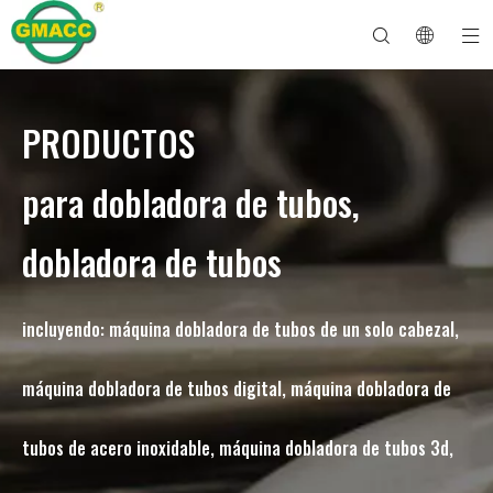
PRODUCTOS
Dobladora de tubos hidráulica
Máquina dobladora de tubos
Dobladora de tubos
Máquina dobladora de tubos
Sobre GMACC
Guía de seguridad para dobladores de tubos
máquina dobladora de tubos
Dobladora de tubos CNC
Máquina dobladora de tubos metálicos
Después del servicio
Máquina formadora de extremos de tubos
Dobladora de tubos eléctrica
para dobladora de tubos,
dobladora de tubos
incluyendo: máquina dobladora de tubos de un solo cabezal,
máquina dobladora de tubos digital, máquina dobladora de
tubos de acero inoxidable, máquina dobladora de tubos 3d,