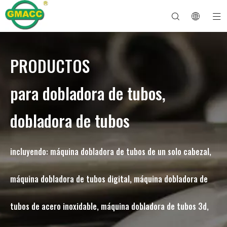
PRODUCTOS
Dobladora de tubos hidráulica
Máquina dobladora de tubos
Dobladora de tubos
Máquina dobladora de tubos
Sobre GMACC
Guía de seguridad para dobladores de tubos
máquina dobladora de tubos
Dobladora de tubos CNC
Máquina dobladora de tubos metálicos
Después del servicio
Máquina formadora de extremos de tubos
Dobladora de tubos eléctrica
para dobladora de tubos,
dobladora de tubos
incluyendo: máquina dobladora de tubos de un solo cabezal,
máquina dobladora de tubos digital, máquina dobladora de
tubos de acero inoxidable, máquina dobladora de tubos 3d,