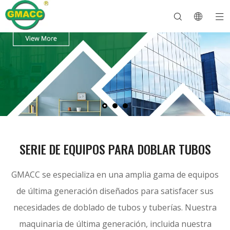
Dobladora de tubos hidráulica
Máquina dobladora de tubos
Dobladora de tubos
Máquina dobladora de tubos
Sobre GMACC
Guía de seguridad para dobladores de tubos
máquina dobladora de tubos
Dobladora de tubos CNC
Máquina dobladora de tubos metálicos
Después del servicio
Máquina formadora de extremos de tubos
Dobladora de tubos eléctrica
SERIE DE EQUIPOS PARA DOBLAR TUBOS
GMACC se especializa en una amplia gama de equipos
de última generación diseñados para satisfacer sus
necesidades de doblado de tubos y tuberías. Nuestra
maquinaria de última generación, incluida nuestra