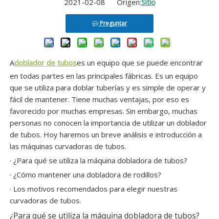
2021-02-08 Origen:
Sitio
Control del plc de las barras de la dobladora de tubos de aluminio del CNC
Dobladora de un solo cabezal con control numérico totalmente automático GM-SB-76CNC
Preguntar
A
doblador de tubos
es un equipo que se puede encontrar
en todas partes en las principales fábricas. Es un equipo
que se utiliza para doblar tuberías y es simple de operar y
fácil de mantener. Tiene muchas ventajas, por eso es
favorecido por muchas empresas. Sin embargo, muchas
personas no conocen la importancia de utilizar un doblador
de tubos. Hoy haremos un breve análisis e introducción a
las máquinas curvadoras de tubos.
Dobladora de tubo de escape de aleación CNC con certificado CE
Control numérico totalmente automático GM-SB-76CNC
· ¿Para qué se utiliza la máquina dobladora de tubos?
· ¿Cómo mantener una dobladora de rodillos?
· Los motivos recomendados para elegir nuestras
curvadoras de tubos.
¿Para qué se utiliza la máquina dobladora de tubos?