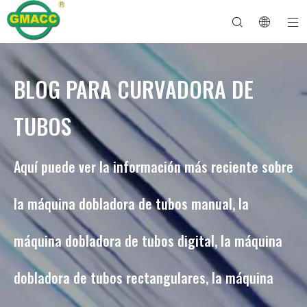
BLOG PARA CURVADORA DE
Dobladora de tubos hidráulica
Máquina dobladora de tubos
Dobladora de tubos
Máquina dobladora de tubos
Sobre GMACC
Guía de seguridad para dobladores de tubos
máquina dobladora de tubos
Dobladora de tubos CNC
Máquina dobladora de tubos metálicos
Después del servicio
Máquina formadora de extremos de tubos
Dobladora de tubos eléctrica
TUBOS
Aquí puede ver la información más reciente sobre
la máquina dobladora de tubos manual, la
máquina dobladora de tubos digital, la máquina
dobladora de tubos rectangulares, la máquina