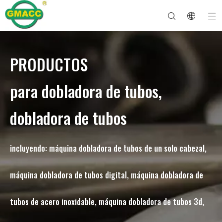
PRODUCTOS
Dobladora de tubos hidráulica
Máquina dobladora de tubos
Dobladora de tubos
Máquina dobladora de tubos
Sobre GMACC
Guía de seguridad para dobladores de tubos
máquina dobladora de tubos
Dobladora de tubos CNC
Máquina dobladora de tubos metálicos
Después del servicio
Máquina formadora de extremos de tubos
Dobladora de tubos eléctrica
para dobladora de tubos,
dobladora de tubos
incluyendo: máquina dobladora de tubos de un solo cabezal,
máquina dobladora de tubos digital, máquina dobladora de
tubos de acero inoxidable, máquina dobladora de tubos 3d,