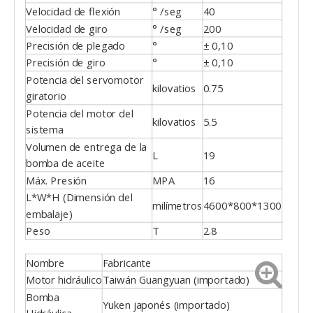
Velocidad de flexión
° /seg
40
Velocidad de giro
° /seg
200
Precisión de plegado
°
± 0,10
Precisión de giro
°
± 0,10
Potencia del servomotor
kilovatios
0.75
giratorio
Potencia del motor del
kilovatios
5.5
sistema
Volumen de entrega de la
L
19
bomba de aceite
Máx. Presión
MPA
16
L*W*H (Dimensión del
milímetros
4600*800*1300
embalaje)
Peso
T
2.8
Nombre
Fabricante
Motor hidráulico
Taiwán Guangyuan (importado)
Bomba
Yuken japonés (importado)