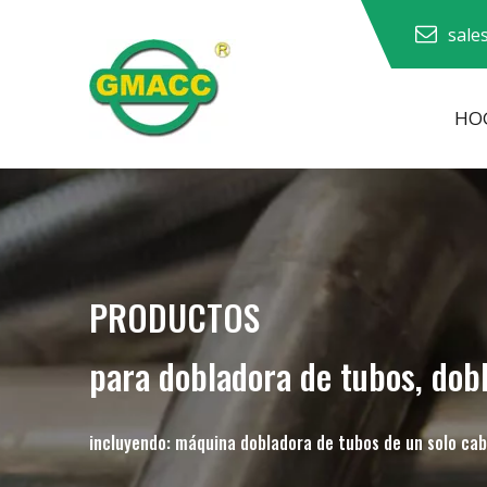
sale
HO
Dobladora de tubos hidráulica
Máquina dobladora de tubos
Máquina dobladora de tubos
PRODUCTOS
para dobladora de tubos, dob
incluyendo: máquina dobladora de tubos de un solo cab