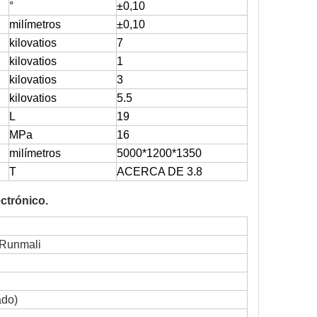
°
±0,10
milímetros
±0,10
kilovatios
7
kilovatios
1
kilovatios
3
kilovatios
5.5
L
19
MPa
16
milímetros
5000*1200*1350
T
ACERCA DE 3.8
ectrónico.
 Runmali
ado
)