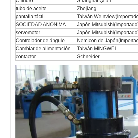
Cilindro
Shanghái Qifan
tubo de aceite
Zhejiang
pantalla táctil
Taiwán Weinview
(
Importad
SOCIEDAD ANÓNIMA
Japón Mitsubishi
(
Importado
servomotor
Japón Mitsubishi
(
Importado
Controlador de ángulo
Nemicon de Japón
(
Importa
Cambiar de alimentación
Taiwán MINGWEI
contactor
Schneider