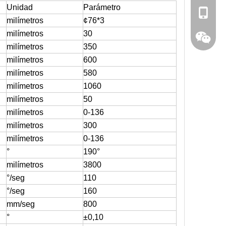
Unidad
Parámetro
0086 13
milímetros
¢
76*3
milímetros
30
0086 15
milímetros
350
milímetros
600
milímetros
580
milímetros
1060
milímetros
50
milímetros
0-136
milímetros
300
milímetros
0-136
°
190°
milímetros
3800
159623
°/seg
110
°/seg
160
mm/seg
800
°
±0,10