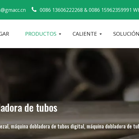
s@gmacc.cn
0086 13606222268 &
0086 15962359991 Wh
GAR
PRODUCTOS
CALIENTE
SOLUCIÓ
Guía de seguridad para dobladores de tubos
máquina dobladora de tubos
Dobladora de tubos CNC
Máquina 
ladora de tubos
ezal, máquina dobladora de tubos digital, máquina dobladora de tu