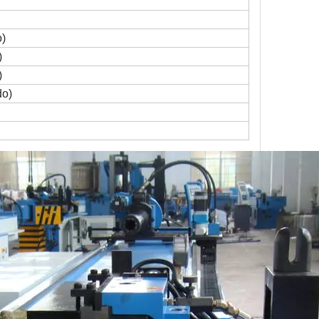
o)
)
)
do
)