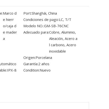
e:
Marco d
Port:
Shanghái, China
e hierr
Condiciones de pago:
LC, T/T
o/caja d
Modelo NO.:
GM-SB-76CNC
e mader
Adecuado para:
Cobre, Aluminio,
a
Aleación, Acero a
l carbono, Acero
inoxidable
Origen:
Porcelana
utomático
Garantía:
2 años
able:
IPX-8
Condition:
Nuevo