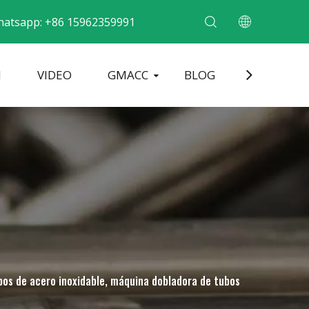
atsapp: +86 15962359991
N
VIDEO
GMACC
BLOG
CONTACT
dobladora de tubos metálicos
Máquina formadora de extremos de tubos
Dobladora de tubos eléctrica
bos de acero inoxidable, máquina dobladora de tubos