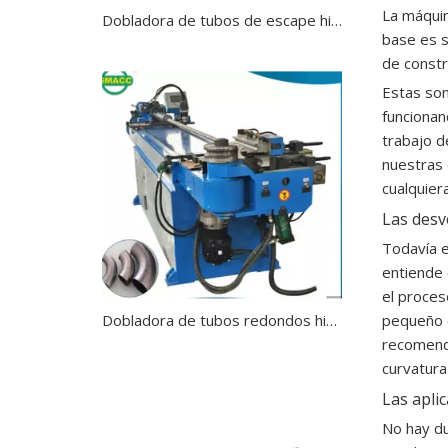
La máquin
Dobladora de tubos de escape hidráulica con servomotor completamente automática
base es s
de constr
Estas son
funcionan
trabajo d
nuestras 
cualquier
Las desv
Todavía e
entiende 
el proces
Dobladora de tubos redondos hidráulica eléctrica manual
pequeño d
recomenda
curvatura
Las apli
No hay du