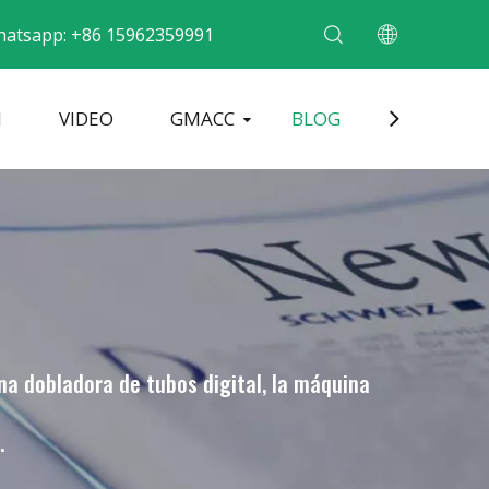
atsapp: +86 15962359991
N
VIDEO
GMACC
BLOG
CONTACT
dobladora de tubos metálicos
Máquina formadora de extremos de tubos
Dobladora de tubos eléctrica
a dobladora de tubos digital, la máquina
.