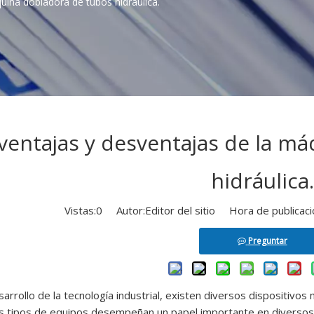
uina dobladora de tubos hidráulica.
ventajas y desventajas de la m
hidráulica.
Vistas:
0
Autor:Editor del sitio Hora de publica
Preguntar
sarrollo de la tecnología industrial, existen diversos dispositivos
s tipos de equipos desempeñan un papel importante en diversos