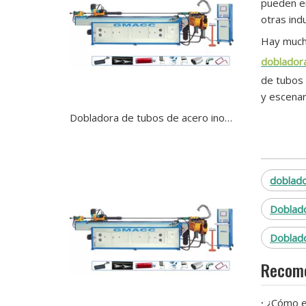
pueden en
otras indu
Hay mucho
dobladora
de tubos 
y escenar
Dobladora de tubos de acero inoxidable hidráulica semiautomática NC
doblado
Doblado
Doblado
Recome
¿Cómo el