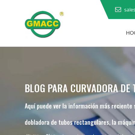
sale
HO
Dobladora de tubos hidráulica
Máquina dobladora de tubos
Máquina dobladora de tubos
BLOG PARA CURVADORA DE 
Aquí puede ver la información más reciente 
dobladora de tubos rectangulares, la máqui