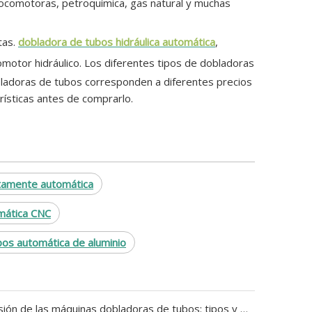
 locomotoras, petroquímica, gas natural y muchas
tas.
dobladora de tubos hidráulica automática
,
motor hidráulico. Los diferentes tipos de dobladoras
159623
bladoras de tubos corresponden a diferentes precios
ísticas antes de comprarlo.
etamente automática
mática CNC
os automática de aluminio
Comprensión de las máquinas dobladoras de tubos: tipos y aplicaciones explicados