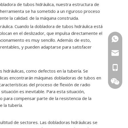
ladora de tubos hidráulica, nuestra estructura de
a herramienta se ha sometido a un riguroso proceso
nte la calidad. de la máquina construida.
ráulica. Cuando la dobladora de tubos hidráulica está
olocan en el deslizador, que impulsa directamente el
+86 159
uncionamiento es muy sencillo. Además de esto,
 rentables, y pueden adaptarse para satisfacer
sales@g
0086 13
hidráulicas, como defectos en la tubería. Se
licas encontrarán máquinas dobladoras de tubos en
0086 15
aracterísticas del proceso de flexión de radio
ituación es inevitable. Para esta situación,
 para compensar parte de la resistencia de la
 la tubería.
ultitud de sectores. Las dobladoras hidráulicas se