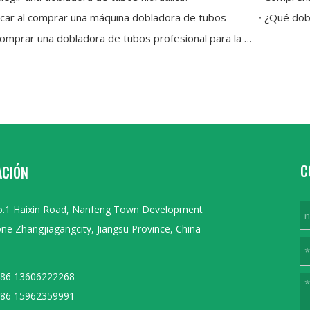
car al comprar una máquina dobladora de tubos
Dónde comprar una dobladora de tubos profesional para la fabricación personalizada de escapes y colectores
C
ACIÓN
.1 Haixin Road, Nanfeng Town Development
ne Zhangjiagangcity, Jiangsu Province, China
86 13606222268
86 15962359991