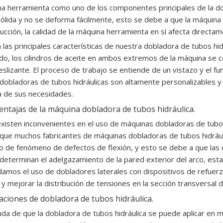
a herramienta como uno de los componentes principales de la dob
ólida y no se deforma fácilmente, esto se debe a que la máquin
ucción, la calidad de la máquina herramienta en sí afecta directame
 las principales características de nuestra dobladora de tubos hid
do, los cilindros de aceite en ambos extremos de la máquina se c
eslizante. El proceso de trabajo se entiende de un vistazo y el f
dobladoras de tubos hidráulicas son altamente personalizables y
a de sus necesidades.
entajas de la máquina dobladora de tubos hidráulica.
xisten inconvenientes en el uso de máquinas dobladoras de tubos 
que muchos fabricantes de máquinas dobladoras de tubos hidráu
o de fenómeno de defectos de flexión, y esto se debe a que las c
eterminan el adelgazamiento de la pared exterior del arco, esta s
mos el uso de dobladores laterales con dispositivos de refuerzo
 y mejorar la distribución de tensiones en la sección transversal de
caciones de dobladora de tubos hidráulica.
da de que la dobladora de tubos hidráulica se puede aplicar en m