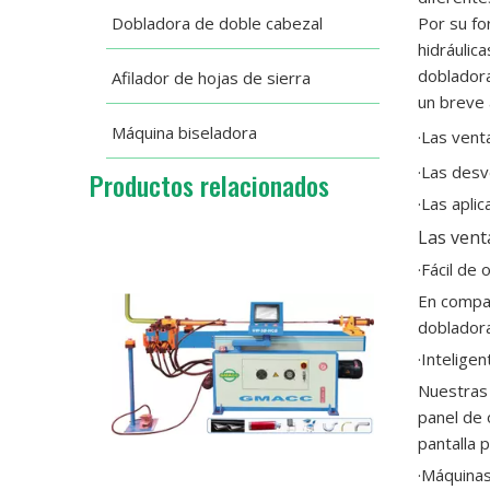
Dobladora de doble cabezal
Por su fo
hidráulic
dobladora
Afilador de hojas de sierra
un breve a
Máquina biseladora
·Las vent
·Las desv
Productos relacionados
·Las apli
Las vent
·Fácil de 
En compar
dobladora
·Inteligen
Nuestras 
panel de 
pantalla 
·Máquina