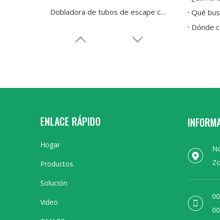
Dobladora de tubos de escape con servomotor hidráulico motorizado
Qué bus
ENLACE RÁPIDO
INFORM
Hogar
No
Dobladora de tubos de cobre con servomotor hidráulico NC
Zo
Productos
Solución
00
Video
00