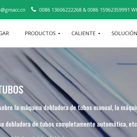
s@gmacc.cn
0086 13606222268 &
0086 15962359991 Wh
GAR
PRODUCTOS
CALIENTE
SOLUCIÓ
Guía de seguridad para dobladores de tubos
máquina dobladora de tubos
Dobladora de tubos CNC
Máquina 
TUBOS
sobre la máquina dobladora de tubos manual, la máquin
na dobladora de tubos completamente automática, etc