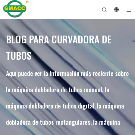
BLOG PARA CURVADORA DE
Dobladora de tubos hidráulica
Máquina dobladora de tubos
Dobladora de tubos
Máquina dobladora de tubos
Sobre GMACC
Guía de seguridad para dobladores de tubos
máquina dobladora de tubos
Dobladora de tubos CNC
Máquina dobladora de tubos metálicos
Después del servicio
Máquina formadora de extremos de tubos
Dobladora de tubos eléctrica
TUBOS
Aquí puede ver la información más reciente sobre
la máquina dobladora de tubos manual, la
máquina dobladora de tubos digital, la máquina
dobladora de tubos rectangulares, la máquina