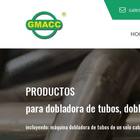
sale
HO
Dobladora de tubos hidráulica
Máquina dobladora de tubos
Máquina dobladora de tubos
PRODUCTOS
para dobladora de tubos, dob
incluyendo: máquina dobladora de tubos de un solo cab