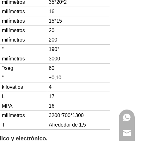
milímetros
35*20*2
milímetros
16
milímetros
15*15
milímetros
20
milímetros
200
°
190°
milímetros
3000
°/seg
60
°
±0,10
kilovatios
4
L
17
MPA
16
milímetros
3200*700*1300
+86 159
T
Alrededor de 1,5
sales@g
lico y electrónico.