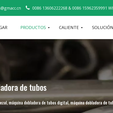
s@gmacc.cn
0086 13606222268 &
0086 15962359991 Wh
GAR
PRODUCTOS
CALIENTE
SOLUCIÓ
Guía de seguridad para dobladores de tubos
máquina dobladora de tubos
Dobladora de tubos CNC
Máquina 
ladora de tubos
ezal, máquina dobladora de tubos digital, máquina dobladora de tu