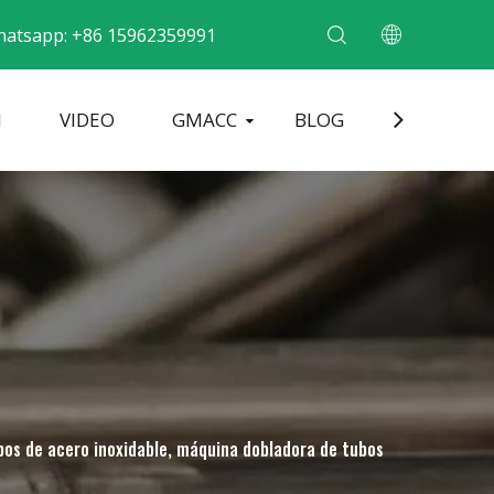
atsapp: +86 15962359991
N
VIDEO
GMACC
BLOG
CONTACT
dobladora de tubos metálicos
Máquina formadora de extremos de tubos
Dobladora de tubos eléctrica
bos de acero inoxidable, máquina dobladora de tubos