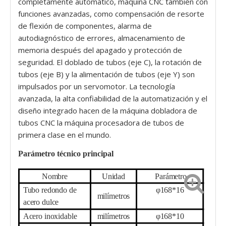
completamente automático, máquina CNC también con
funciones avanzadas, como compensación de resorte
de flexión de componentes, alarma de
autodiagnóstico de errores, almacenamiento de
memoria después del apagado y protección de
seguridad. El doblado de tubos (eje C), la rotación de
tubos (eje B) y la alimentación de tubos (eje Y) son
impulsados ​​por un servomotor. La tecnología
avanzada, la alta confiabilidad de la automatización y el
diseño integrado hacen de la máquina dobladora de
tubos CNC la máquina procesadora de tubos de
primera clase en el mundo.
Parámetro técnico principal
Nombre
Unidad
Parámetro
Tubo redondo de
φ
1
68
*1
6
milímetros
acero dulce
Acero inoxidable
milímetros
φ
1
68
*
10