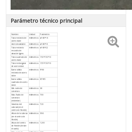
Parámetro técnico principal
Nombre
Unidad
Parámetro
Tubo redondo de
milímetros
ø168*16
acero dulce
Acero inoxidable
milímetros
ø168*10
Tubo redondo
milímetros
ø168*22
recocido de
aleación ligera.
Tubo cuadrado de
milímetros
150*150*10
acero dulce
Tubo rectangular
milímetros
155*150*10
de acero dulce
Barra sólida
milímetros
Φ90
redonda de acero
dulce
Barra sólida
milímetros
85*85
cuadrada de acero
dulce
Mín. radio de
milímetros
60
curvatura
Máx. Radio de
milímetros
700
curvatura
(estándar)
Voladizo del
milímetros
720
cabezal (en el
centro de flexión)
Altura de la cabeza
milímetros
996
(en el centro de
flexión)
Altura del centro
milímetros
1200
de flexión (desde
el suelo)