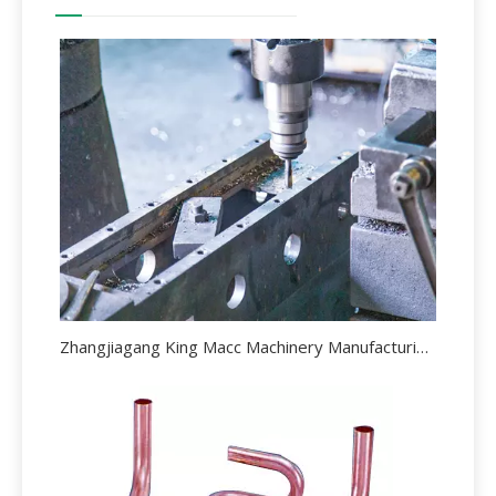
Zhangjiagang King Macc Machinery Manufacturing Co., ltd., Una empresa conjunta chino-italiana