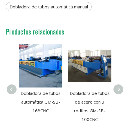
Dobladora de tubos automática manual
Productos relacionados
Dobladora de tubos
Dobladora de tubos
Dobla
automática GM-SB-
de acero con 3
de ac
168CNC
rodillos GM-SB-
de alt
100CNC
4