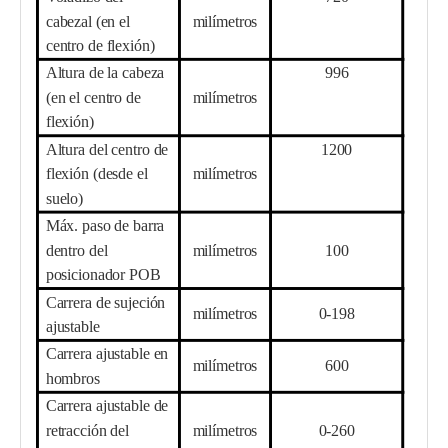
cabezal (en el
milímetros
centro de flexión)
Altura de la cabeza
996
(en el centro de
milímetros
flexión)
Altura del centro de
1
200
flexión (desde el
milímetros
suelo)
Máx. paso de barra
dentro del
milímetros
100
posicionador POB
Carrera de sujeción
milímetros
0-1
98
ajustable
Carrera ajustable en
milímetros
6
00
hombros
Carrera ajustable de
retracción del
milímetros
0-
260