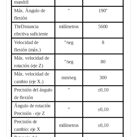
mandril
Máx. Ángulo de
°
190°
flexión
Th
r
Distancia
milímetros
56
00
efectiva suficiente
Velocidad de
°/seg
8
flexión (máx.)
Máx. velocidad de
°/seg
8
0
rotación (eje Z)
Máx. velocidad de
mm/seg
3
00
cambio (eje X.)
Precisión del ángulo
°
±0,10
de flexión
Ángulo de rotación
°
±0,10
Precisión - eje Z
Precisión de
milímetros
±0,10
cambio: eje X