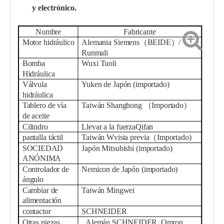
y electrónico.
Nombre
Fabricante
Motor hidráulico
Alemania Siemens（BEIDE）/
Runmali
Bomba
Wuxi Tuoli
Hidráulica
Válvula
Yuken de Japón (importado)
hidráulica
Tablero de vía
Taiwán Shanghong
（
Importado
）
de aceite
Cilindro
Llevar a la fuerza
Qifan
pantalla táctil
Taiwán
W
vista previa
（
Importado
)
SOCIEDAD
Japón Mitsubishi (importado)
ANÓNIMA
Controlador de
Nemicon de Japón (importado)
ángulo
Cambiar de
Taiwán Mingwei
alimentación
contactor
SCHNEIDER
Otras piezas
Alemán SCHNEIDER, Omron
,