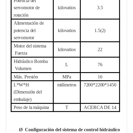
Potencia del
servomotor de
kilovatios
3.5
rotación
Alimentación de
potencia del
kilovatios
1.5(2)
servomotor
Motor del sistema
kilovatios
22
Fuerza
Hidráulico
Bomba
L
76
Volumen
Máx. Presión
MPa
16
L*W*H
milímetros
7
2
00*
220
0*1
45
0
(Dimensión del
embalaje)
Peso de la máquina
T
ACERCA DE 14
Ø
Configuración del sistema de control hidráulico