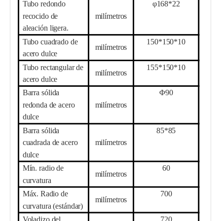
Tubo redondo
φ
1
68
*
22
recocido de
milímetros
aleación ligera.
Tubo cuadrado de
1
5
0*1
5
0*10
milímetros
acero dulce
Tubo rectangular de
1
5
5*1
50
*10
milímetros
acero dulce
Barra sólida
Φ
90
redonda de acero
milímetros
dulce
Barra sólida
8
5*
8
5
cuadrada de acero
milímetros
dulce
Mín. radio de
6
0
milímetros
curvatura
Máx. Radio de
7
00
milímetros
curvatura (estándar)
Voladizo del
720