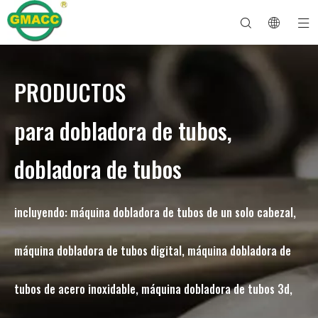
PRODUCTOS
Dobladora de tubos hidráulica
Máquina dobladora de tubos
Dobladora de tubos
Máquina dobladora de tubos
Sobre GMACC
Guía de seguridad para dobladores de tubos
máquina dobladora de tubos
Dobladora de tubos CNC
Máquina dobladora de tubos metálicos
Después del servicio
Máquina formadora de extremos de tubos
Dobladora de tubos eléctrica
para dobladora de tubos,
dobladora de tubos
incluyendo: máquina dobladora de tubos de un solo cabezal,
máquina dobladora de tubos digital, máquina dobladora de
tubos de acero inoxidable, máquina dobladora de tubos 3d,